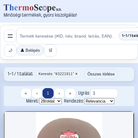
Minőségi termékek, gyors kiszolgálás!
1–1 / 1 tal
🌙
👤 Belépés
🛒
1–1 / 1 találat
Összes törlése
Keresés: “#3221911” ✕
Ugrás:
«
‹
1
›
»
Méret:
Rendezés: