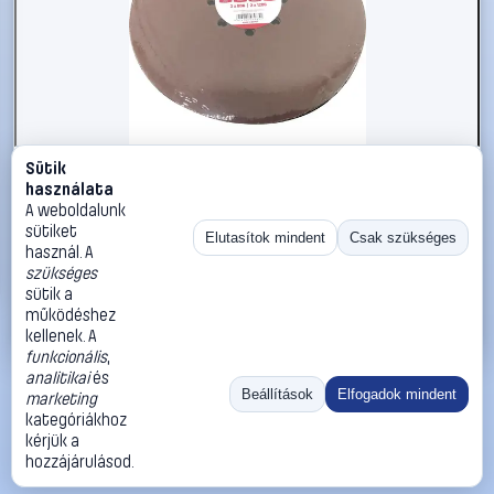
Sütik
#3221911
használata
WorkPro WP407216 Csiszolópapír csiszolókoronghoz (Ø)
A weboldalunk
230 mm 5 db
sütiket
Elutasítok mindent
Csak szükséges
használ. A
WorkPro
Csiszolópapír
szükséges
2 590 Ft
sütik a
működéshez
Kosárba
Azonnali vásárlás
kellenek. A
funkcionális
,
analitikai
és
Ugrás:
«
‹
1
›
»
Beállítások
Elfogadok mindent
marketing
Méret:
Rendezés:
kategóriákhoz
kérjük a
©
2026
ÁSZF
Adatvédelem
Impresszum
Kapcsolat
hozzájárulásod.
ThermoScope
Cégbemutató
Sütibeállítások