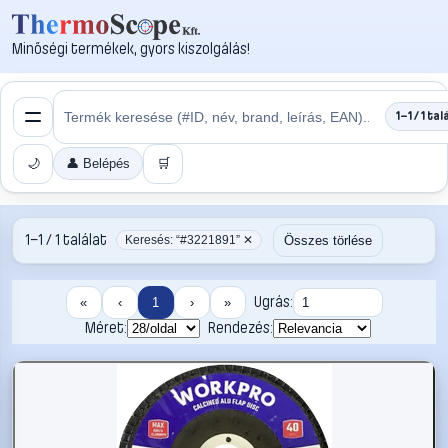
Minőségi termékek, gyors kiszolgálás!
1–1 / 1 tal
🌙
👤 Belépés
🛒
1–1 / 1 találat
Összes törlése
Keresés: “#3221891” ✕
Ugrás:
«
‹
1
›
»
Méret:
Rendezés: