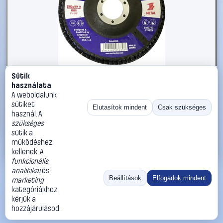
Sütik
#3221891
használata
WorkPro WP407521 Legyezős csiszolókorong Ø 125 mm
A weboldalunk
10 db
sütiket
Elutasítok mindent
Csak szükséges
használ. A
WorkPro
Csiszolókorong
szükséges
11 990 Ft
sütik a
működéshez
Kosárba
Azonnali vásárlás
kellenek. A
funkcionális
,
analitikai
és
Ugrás:
«
‹
1
›
»
Beállítások
Elfogadok mindent
marketing
Méret:
Rendezés:
kategóriákhoz
kérjük a
©
2026
ÁSZF
Adatvédelem
Impresszum
Kapcsolat
hozzájárulásod.
ThermoScope
Cégbemutató
Sütibeállítások