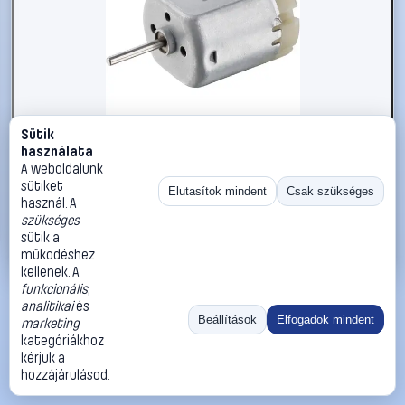
Sütik
#235306
használata
X-TRAIN ELEKTROMOTOR FFK-265
A weboldalunk
sütiket
Motraxx
Mini brushed elektromotorok
Elutasítok mindent
Csak szükséges
használ. A
5 190 Ft
szükséges
sütik a
Kosárba
Azonnali vásárlás
működéshez
kellenek. A
funkcionális
,
Ugrás:
«
‹
1
›
»
analitikai
és
Méret:
Rendezés:
Beállítások
Elfogadok mindent
marketing
kategóriákhoz
©
2026
ÁSZF
Adatvédelem
Impresszum
Kapcsolat
kérjük a
ThermoScope
Cégbemutató
Sütibeállítások
hozzájárulásod.