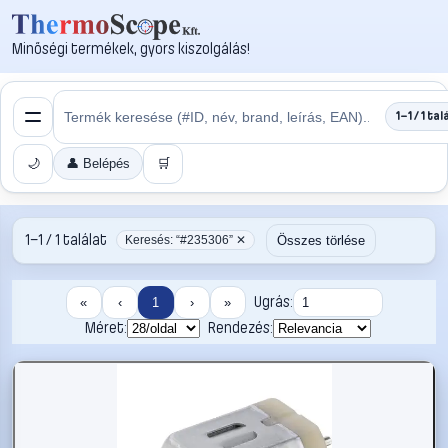
Minőségi termékek, gyors kiszolgálás!
1–1 / 1 tal
🌙
👤 Belépés
🛒
1–1 / 1 találat
Összes törlése
Keresés: “#235306” ✕
Ugrás:
«
‹
1
›
»
Méret:
Rendezés: